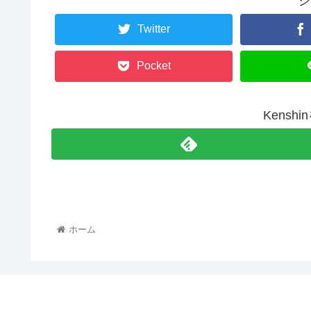
シ
Twitter
Pocket
Kensh
ホーム